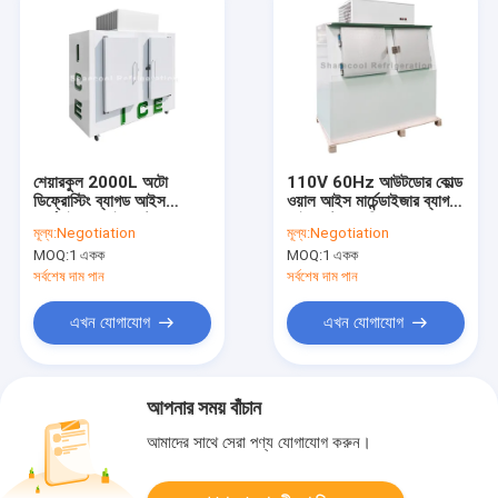
শেয়ারকুল 2000L অটো
110V 60Hz আউটডোর কোল্ড
ডিফ্রোস্টিং ব্যাগড আইস
ওয়াল আইস মার্চেন্ডাইজার ব্যাগড
মার্চেন্ডাইজার আইস স্টোরেজ
আইস স্টোরেজ ফ্রিজার
মূল্য:
Negotiation
মূল্য:
Negotiation
ফ্রিজার
MOQ:
1 একক
MOQ:
1 একক
সর্বশেষ দাম পান
সর্বশেষ দাম পান
এখন যোগাযোগ
এখন যোগাযোগ
আপনার সময় বাঁচান
আমাদের সাথে সেরা পণ্য যোগাযোগ করুন।