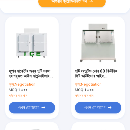
আপনার প্রয়োজনীয়তা দিন
সুপার মার্কেটের জন্য দুটি দরজা
দুটি স্লান্টেড ডোর 60 কিউবিক
ব্যাগযুক্ত আইস মার্চেন্ডাইজার
ফিট আউটডোর আইস
R404a রেফ্রিজারেন্ট
মার্চেন্ডাইজার আইস স্টোরেজ বিন
মূল্য:
Negotiation
মূল্য:
Negotiation
ফ্রিজার
MOQ:
1 একক
MOQ:
1 একক
সর্বশেষ দাম পান
সর্বশেষ দাম পান
এখন যোগাযোগ
এখন যোগাযোগ