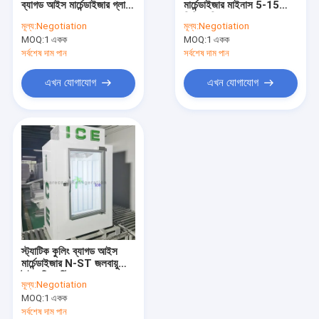
ব্যাগড আইস মার্চেন্ডাইজার গ্লাস
মার্চেন্ডাইজার মাইনাস 5-15
স্টেইনলেস স্টীল খাড়া রেফ্রিজারেটর
ডোর
ডিগ্রি বহিরঙ্গন
মূল্য:
Negotiation
মূল্য:
Negotiation
MOQ:
রেফ্রিজারেটেড সালাদেট কাউন্টার
1 একক
MOQ:
1 একক
সর্বশেষ দাম পান
সর্বশেষ দাম পান
রেফ্রিজারেটেড পিজা প্রিপ টেবিল
এখন যোগাযোগ
এখন যোগাযোগ
স্ট্যাটিক কুলিং ব্যাগড আইস
মার্চেন্ডাইজার N-ST জলবায়ু
টাইপ ডিফরস্টিং গ্লাস ডোর
মূল্য:
Negotiation
MOQ:
1 একক
সর্বশেষ দাম পান