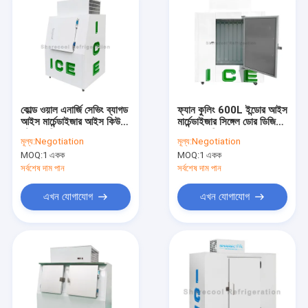
কোল্ড ওয়াল এনার্জি সেভিং ব্যাগড
ফ্যান কুলিং 600L ইন্ডোর আইস
আইস মার্চেন্ডাইজার আইস কিউব
মার্চেন্ডাইজার সিঙ্গেল ডোর ডিজিটাল
স্টোরেজ ফ্রিজার
তাপমাত্রা নিয়ন্ত্রণ
মূল্য:
Negotiation
মূল্য:
Negotiation
MOQ:
1 একক
MOQ:
1 একক
সর্বশেষ দাম পান
সর্বশেষ দাম পান
এখন যোগাযোগ
এখন যোগাযোগ
বাড়ি
পণ্য
আমাদের সম্পর্কে